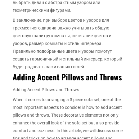
выбрать диван с абстрактным узором или
геометрическими фигурами.
В заключение, при выборе цветов и узоров для
трехместного дивана важно учитывать общую
цветовую палитру комнаты, сочетание цветов и
узоров, размер комнаты и стиль интерьера.
Правильно подобранные цвета и узоры помогут
создать гармоничный и стильный интерьер, который
будет радовать вас и ваших гостей.
Adding Accent Pillows and Throws
Adding Accent Pillows and Throws
When it comes to arranging a 3 piece sofa set, one of the
most important aspects to consider is how to add accent
pillows and throws. These decorative elements not only
enhance the overall look of the sofa set but also provide
comfort and coziness. In this article, we will discuss some
tips and tricks on how to arrange accent pillows and