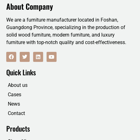
About Company
We are a furniture manufacturer located in Foshan,
Guangdong Province, specializing in the production of
solid wood furniture, modern furniture, and luxury
furniture with top-notch quality and cost-effectiveness.
F
T
L
Y
a
w
i
o
c
i
n
u
e
t
k
t
Quick Links
b
t
e
u
o
e
d
b
o
r
i
e
About us
k
n
Cases
News
Contact
Products