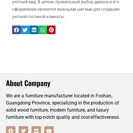
уютный вид. В целом, правильный выбор дивана и его
оформление являются важными шагами для создания
уютной гостиной комнаты.
About Company
We are a furniture manufacturer located in Foshan,
Guangdong Province, specializing in the production of
solid wood furniture, modern furniture, and luxury
furniture with top-notch quality and cost-effectiveness.
F
T
L
Y
a
w
i
o