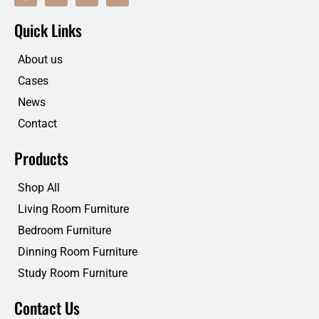
c
i
n
u
e
t
k
t
Quick Links
b
t
e
u
o
e
d
b
o
r
i
e
About us
k
n
Cases
News
Contact
Products
Shop All
Living Room Furniture
Bedroom Furniture
Dinning Room Furniture
Study Room Furniture
Contact Us