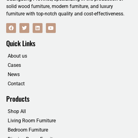
solid wood furniture, modern furniture, and luxury
furniture with top-notch quality and cost-effectiveness.
F
T
L
Y
a
w
i
o
c
i
n
u
e
t
k
t
Quick Links
b
t
e
u
o
e
d
b
o
r
i
e
About us
k
n
Cases
News
Contact
Products
Shop All
Living Room Furniture
Bedroom Furniture