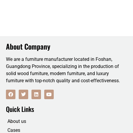
About Company
We are a furniture manufacturer located in Foshan,
Guangdong Province, specializing in the production of
solid wood furniture, modern furniture, and luxury
furniture with top-notch quality and cost-effectiveness.
F
T
L
Y
a
w
i
o
c
i
n
u
e
t
k
t
Quick Links
b
t
e
u
o
e
d
b
o
r
i
e
About us
k
n
Cases