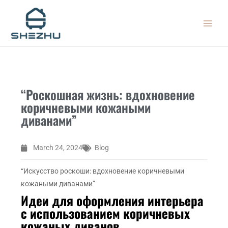
Skip
MAIN
to
MEN
content
“Роскошная жизнь: вдохновение
коричневыми кожаными
диванами”
March 24, 2024
Blog
“Искусство роскоши: вдохновение коричневыми
кожаными диванами”
Идеи для оформления интерьера
с использованием коричневых
кожаных диванов