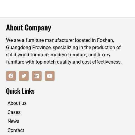
About Company
We are a furniture manufacturer located in Foshan,
Guangdong Province, specializing in the production of
solid wood furniture, modern furniture, and luxury
furniture with top-notch quality and cost-effectiveness.
F
T
L
Y
a
w
i
o
c
i
n
u
e
t
k
t
Quick Links
b
t
e
u
o
e
d
b
o
r
i
e
About us
k
n
Cases
News
Contact